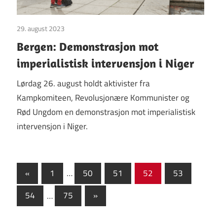
29. august 2023
Uncategorized
Bergen: Demonstrasjon mot
imperialistisk intervensjon i Niger
Lørdag 26. august holdt aktivister fra
Kampkomiteen, Revolusjonære Kommunister og
Rød Ungdom en demonstrasjon mot imperialistisk
intervensjon i Niger.
Sidepaginering
Previous
«
1
…
50
51
52
53
Posts
Next
54
…
75
»
Posts