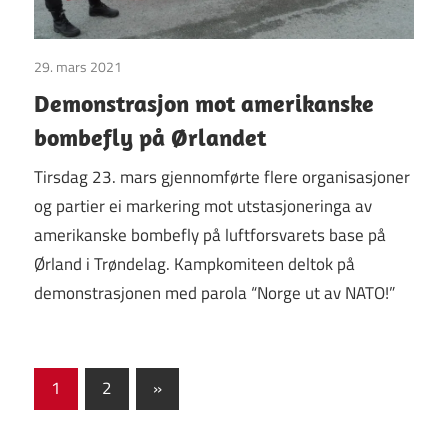
29. mars 2021
Uncategorized
Demonstrasjon mot amerikanske
bombefly på Ørlandet
Tirsdag 23. mars gjennomførte flere organisasjoner
og partier ei markering mot utstasjoneringa av
amerikanske bombefly på luftforsvarets base på
Ørland i Trøndelag. Kampkomiteen deltok på
demonstrasjonen med parola “Norge ut av NATO!”
Sidepaginering
Next
1
2
»
Posts