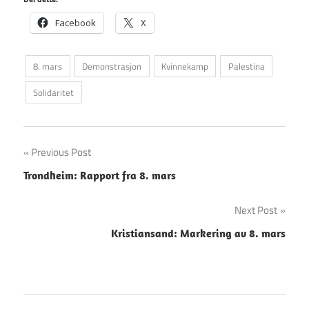
Facebook
X
8. mars
Demonstrasjon
Kvinnekamp
Palestina
Solidaritet
Innleggsnavigasjon
Previous Post
Trondheim: Rapport fra 8. mars
Next Post
Kristiansand: Markering av 8. mars