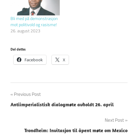
Bli med på demonstrasjon
mot politivold og rasisme!
26. august 2023
Del dette:
Facebook
X
Innleggsnavigasjon
Previous Post
Antiimperialistisk dialogmøte avholdt 26. april
Next Post
Trondheim: Invitasjon til åpent møte om Mexico