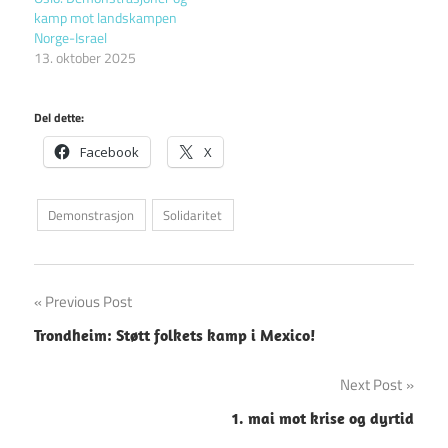
kamp mot landskampen
Norge-Israel
13. oktober 2025
Del dette:
Facebook
X
Demonstrasjon
Solidaritet
Innleggsnavigasjon
Previous Post
Trondheim: Støtt folkets kamp i Mexico!
Next Post
1. mai mot krise og dyrtid