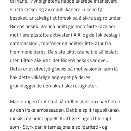
til Irland. Myndighetene hadde allerede intensivert
sin trakassering av republikanere i ukene før
besøket, antakelig i et forsøk på å sikre seg ro under
Bidens besøk. Væpna politi gjennomførte razziaer
mot flere påståtte aktivister i AIA, og de tok beslag i
datamaskiner, telefoner og politisk litteratur fra
hjemmene deres. De siste aktivistene ble så løslatt
uten tiltale akkurat idet Bidens besøk var over.
Dette er et utvetydig bevis på motivasjonen som lå
bak dette vilkårlige angrepet på deres
grunnleggende demokratiske rettigheter.
Markeringen fant sted på rådhusplassen i nærheten
av den irske ambassaden. Det ble spilt republikansk
musikk og holdt appell. Kraftige slagord ble ropt
som «Styrk den internasjonale solidaritet!» og