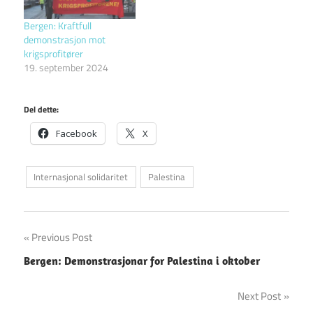
Bergen: Kraftfull
demonstrasjon mot
krigsprofitører
19. september 2024
Del dette:
Facebook
X
Internasjonal solidaritet
Palestina
Innleggsnavigasjon
Previous Post
Bergen: Demonstrasjonar for Palestina i oktober
Next Post