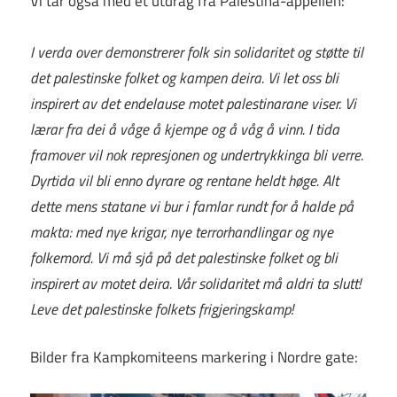
Vi tar også med et utdrag fra Palestina-appellen:
I verda over demonstrerer folk sin solidaritet og støtte til
det palestinske folket og kampen deira. Vi let oss bli
inspirert av det endelause motet palestinarane viser. Vi
lærar fra dei å våge å kjempe og å våg å vinn. I tida
framover vil nok represjonen og undertrykkinga bli verre.
Dyrtida vil bli enno dyrare og rentane heldt høge. Alt
dette mens statane vi bur i famlar rundt for å halde på
makta: med nye krigar, nye terrorhandlingar og nye
folkemord. Vi må sjå på det palestinske folket og bli
inspirert av motet deira. Vår solidaritet må aldri ta slutt!
Leve det palestinske folkets frigjeringskamp!
Bilder fra Kampkomiteens markering i Nordre gate: