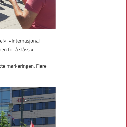
se!», «Internasjonal
en for å slåss!»
tte markeringen. Flere