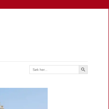
EN
Search Button
Search
for: