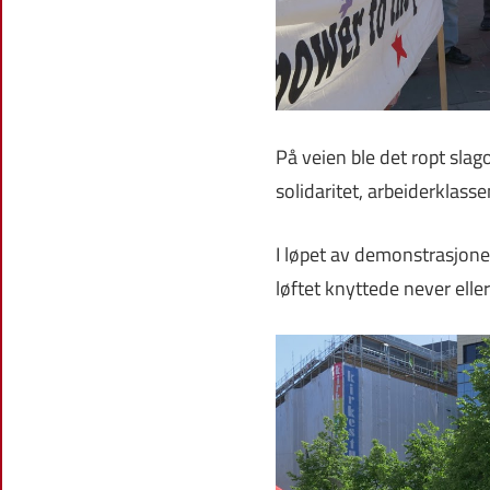
På veien ble det ropt slago
solidaritet, arbeiderklass
I løpet av demonstrasjone
løftet knyttede never ell