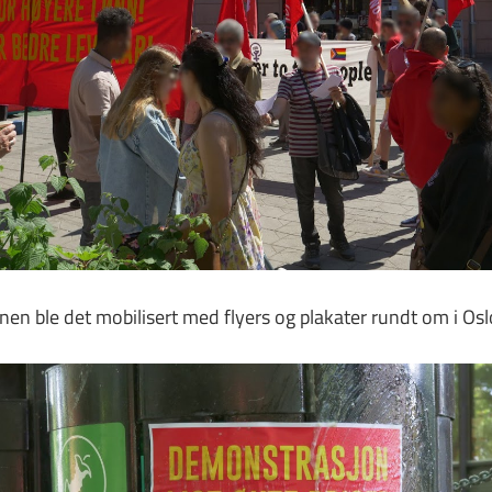
en ble det mobilisert med flyers og plakater rundt om i Osl