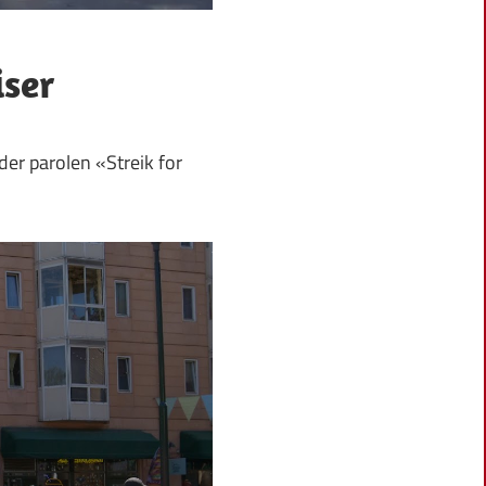
iser
der parolen «Streik for