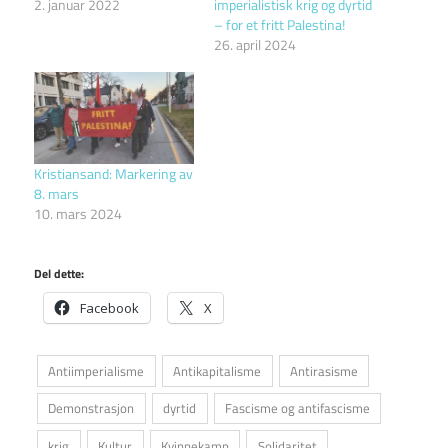
2. januar 2022
imperialistisk krig og dyrtid
– for et fritt Palestina!
26. april 2024
Kristiansand: Markering av
8. mars
10. mars 2024
Del dette:
Facebook
X
Antiimperialisme
Antikapitalisme
Antirasisme
Demonstrasjon
dyrtid
Fascisme og antifascisme
krig
Kultur
Kvinnekamp
Solidaritet