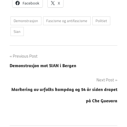
Facebook
X
Demonstrasjon
Fascisme og antifascisme
Politiet
Sian
Innleggsnavigasjon
Previous Post
Demonstrasjon mot SIAN i Bergen
Next Post
Markering av urfolks kampdag og 54 år siden drapet
på Che Guevara