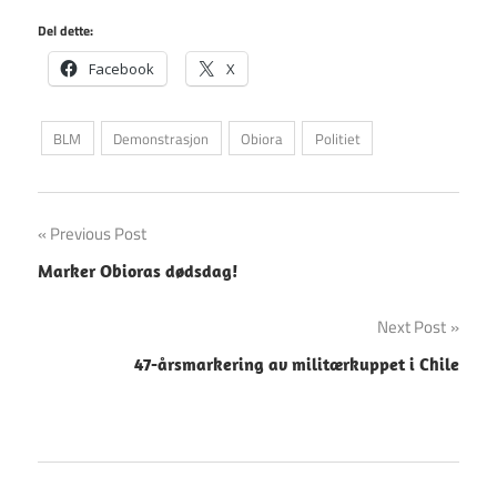
Del dette:
Facebook
X
BLM
Demonstrasjon
Obiora
Politiet
Innleggsnavigasjon
Previous Post
Marker Obioras dødsdag!
Next Post
47-årsmarkering av militærkuppet i Chile