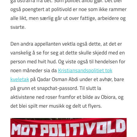
gå ustraffa fra det. Som politiet alltid gjør. Det blei
også poengtert at politivold er noe som ikke rammer
alle likt, men særlig går ut over fattige, arbeidere og
svarte.
Den andra appellanten vektla også dette, at det er
vanskelig å se for seg at dette skulle skjedd med en
person med hvit hud. Og viste også til hendelsen for
noen måneder sia da
Kristiansandspolitiet tok
kveletak
på Qadar Osman Abdi under et avhør, bare
på grunn et snapchat-passord. Til slutt la
aktivistene ned roser framfor et bilde av Obiora, og
det blei spilt mer musikk og delt ut flyers.