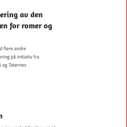
ering av den
en for romer og
 flere andre
ing på initiativ fra
i og Taternes
m