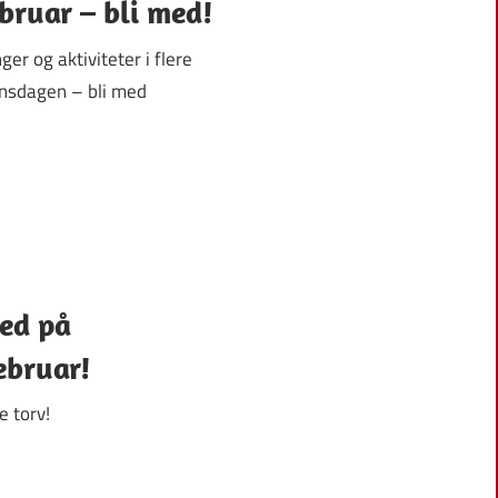
bruar – bli med!
r og aktiviteter i flere
onsdagen – bli med
med på
ebruar!
e torv!