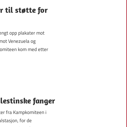
 til støtte for
 hengt opp plakater mot
mot Venezuela og
komiteen kom med etter
lestinske fanger
ster fra Kampkomiteen i
lstasjon, for de