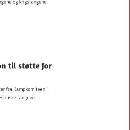
angene og krigsfangene.
 til støtte for
ster fra Kampkomiteen i
estinske fangene.