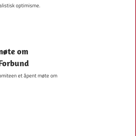
alistisk optimisme.
møte om
 Forbund
komiteen et åpent møte om