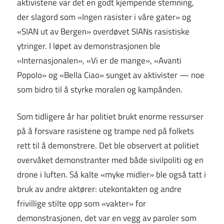
aktivistene var det en godt kjempende stemning,
der slagord som «Ingen rasister i våre gater» og
«SIAN ut av Bergen» overdøvet SIANs rasistiske
ytringer. I løpet av demonstrasjonen ble
«Internasjonalen», «Vi er de mange», «Avanti
Popolo» og «Bella Ciao» sunget av aktivister — noe
som bidro til å styrke moralen og kampånden.
Som tidligere år har politiet brukt enorme ressurser
på å forsvare rasistene og trampe ned på folkets
rett til å demonstrere. Det ble observert at politiet
overvåket demonstranter med både sivilpoliti og en
drone i luften. Så kalte «myke midler» ble også tatt i
bruk av andre aktører: utekontakten og andre
frivillige stilte opp som «vakter» for
demonstrasjonen, det var en vegg av paroler som