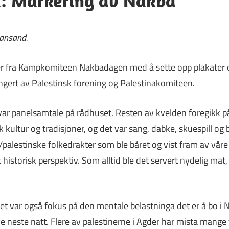
d: Markering av Nakba
tiansand.
er fra Kampkomiteen Nakbadagen med å sette opp plakater o
angert av Palestinsk forening og Palestinakomiteen.
var panelsamtale på rådhuset. Resten av kvelden foregikk p
 kultur og tradisjoner, og det var sang, dabke, skuespill og
/palestinske folkedrakter som ble båret og vist fram av vår
 historisk perspektiv. Som alltid ble det servert nydelig mat
 det var også fokus på den mentale belastninga det er å bo i
ve neste natt. Flere av palestinerne i Agder har mista mange 