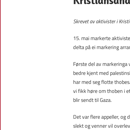
Kristiansan
Skrevet av aktivister i Kris
15. mai markerte aktivist
delta på ei markering arr
Første del av markeringa 
bedre kjent med palestinsk
har med seg flotte thobes
vi fikk høre om thoben i et
blir sendt til Gaza.
Det var flere appeller, og
slekt og venner vil overle