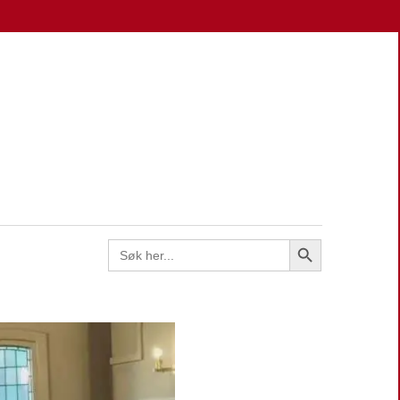
EN
Search Button
Search
for: