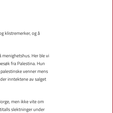
g klistremerker, og å
å menighetshus. Her ble vi
 besøk fra Palestina. Hun
e palestinske venner mens
, der inntektene av salget
 Norge, men ikke vite om
titalls slektninger under