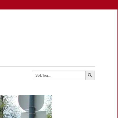
EN
Search Button
Search
for: