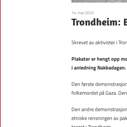
14. mai 2025
Uncategorized
Trondheim: 
Skrevet av aktivister i Tr
Plakater er hengt opp mo
i anledning Nakbadagen.
Den første demonstrasjone
folkemordet på Gaza. Den
Den andre demonstrasjone
etniske rensningen av pale
torget i Trondheim.