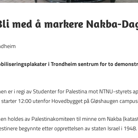
Bli med å markere Nakba-Da
ondheim
biliseringsplakater i Trondheim sentrum for to demonst
n er i regi av Studenter for Palestina mot NTNU-styrets ap
 starter 12:00 utenfor Hovedbygget på Gløshaugen campus
n holdes av Palestinakomiteen til minne om Nakba (katast
stinere begynnte etter opprettelsen av staten Israel i 1948.