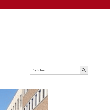
EN
Search Button
Search
for: