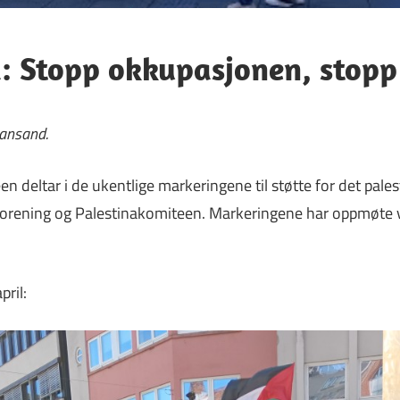
d: Stopp okkupasjonen, stopp
iansand.
n deltar i de ukentlige markeringene til støtte for det pale
forening og Palestinakomiteen. Markeringene har oppmøte ve
pril: