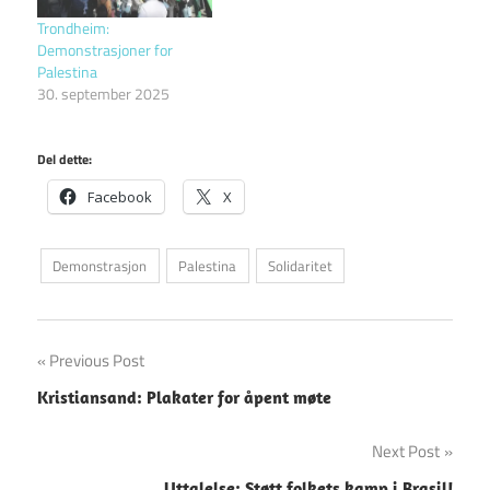
Trondheim:
Demonstrasjoner for
Palestina
30. september 2025
Del dette:
Facebook
X
Demonstrasjon
Palestina
Solidaritet
Innleggsnavigasjon
Previous Post
Kristiansand: Plakater for åpent møte
Next Post
Uttalelse: Støtt folkets kamp i Brasil!