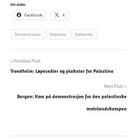
Del dette:
Facebook
X
Demonstrasjon
Palestina
Solidaritet
Innleggsnavigasjon
Previous Post
Trondheim: Løpesedler og plakater for Palestina
Next Post
Bergen: Kom på demonstrasjon for den palestinske
motstandskampen