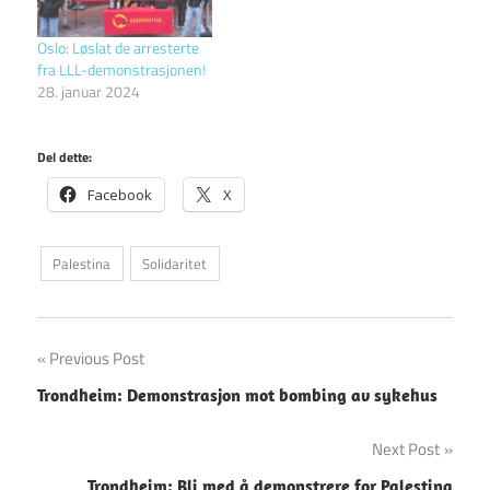
Oslo: Løslat de arresterte
fra LLL-demonstrasjonen!
28. januar 2024
Del dette:
Facebook
X
Palestina
Solidaritet
Innleggsnavigasjon
Previous Post
Trondheim: Demonstrasjon mot bombing av sykehus
Next Post
Trondheim: Bli med å demonstrere for Palestina