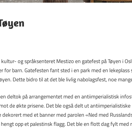
 Tøyen
e kultur- og språksenteret Mestizo en gatefest på Tøyen i O
er for barn. Gatefesten fant sted i en park med en lekeplass
øyen. Dette bidro til at det ble livlig nabolagsfest, noe mange
en deltok på arrangementet med en antiimperialistisk infost
mot de økte prisene. Det ble også delt ut antiimperialistiske 
le dekorert med et banner med parolen «Ned med Russland
 hengt opp et palestinsk flagg. Det ble en flott dag fylt med