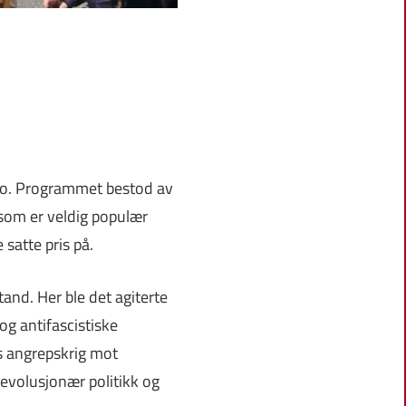
slo. Programmet bestod av
 som er veldig populær
 satte pris på.
and. Her ble det agiterte
og antifascistiske
s angrepskrig mot
 revolusjonær politikk og