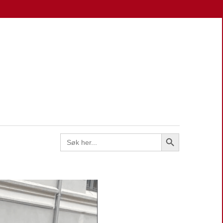
EN
Search Button
Search
for: