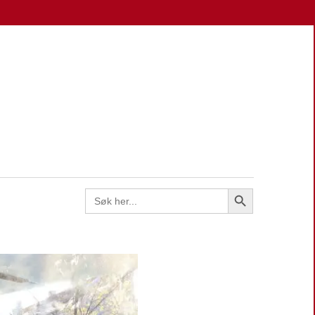
EN
Search Button
Search
for: