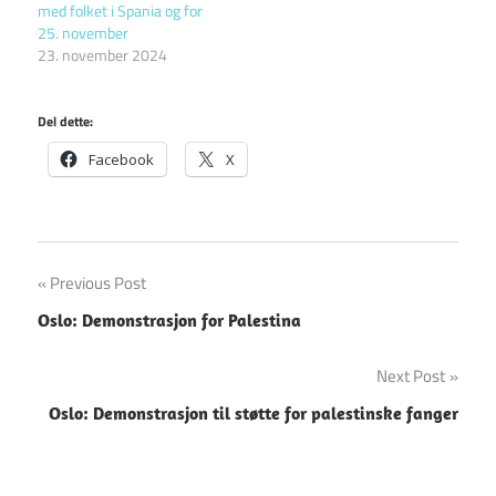
med folket i Spania og for
25. november
23. november 2024
Del dette:
Facebook
X
Innleggsnavigasjon
Previous Post
Oslo: Demonstrasjon for Palestina
Next Post
Oslo: Demonstrasjon til støtte for palestinske fanger