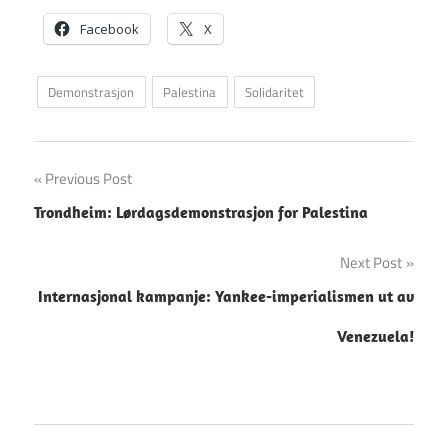
Facebook
X
Demonstrasjon
Palestina
Solidaritet
Innleggsnavigasjon
Previous Post
Trondheim: Lørdagsdemonstrasjon for Palestina
Next Post
Internasjonal kampanje: Yankee-imperialismen ut av
Venezuela!